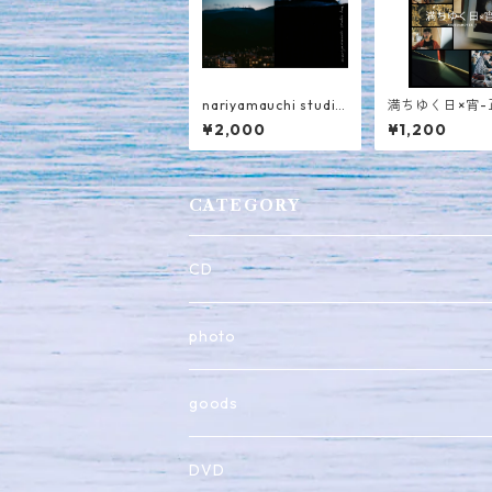
nariyamauchi studio
満ちゆく日×宵-
live 手稲山
別編-【photo＆
¥2,000
¥1,200
e】
CATEGORY
CD
photo
goods
DVD