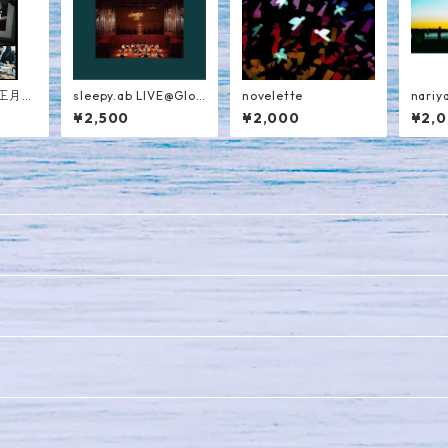
正月特
sleepy.ab LIVE@Glori
novelette
nariy
movi
a Chapel ※デジパッ
l
¥2,500
¥2,000
¥2,
ク仕様