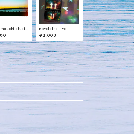
amauchi studio
novelette-live-
ive 根室 春国岱
000
¥2,000