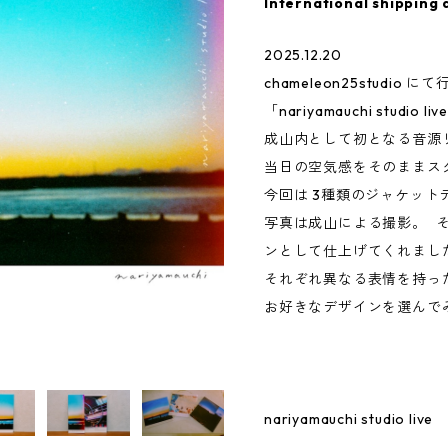
International shipping 
2025.12.20
chameleon25studio に
「nariyamauchi stud
成山内として初となる音源
当日の空気感をそのままス
今回は 3種類のジャケット
写真は成山による撮影。 その
ンとして仕上げてくれまし
それぞれ異なる表情を持っ
お好きなデザインを選んで
nariyamauchi studio live