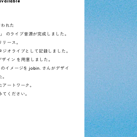
available
て行われた
io live」 のライブ音源が完成しました。
リリース。
タジオライブとして記録しました。
デザイン を用意しました。
イメージを jobin. さんがデザイ
た。
たアートワーク。
みてください。