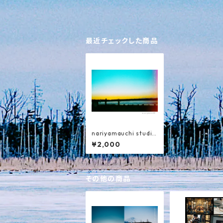
最近チェックした商品
nariyamauchi studio
live 根室 春国岱
¥2,000
その他の商品