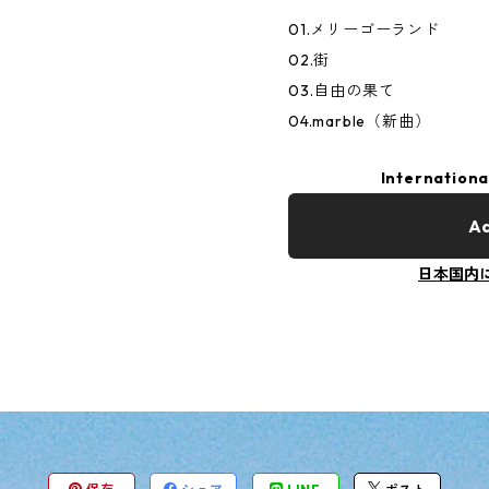
01.メリーゴーランド
02.街
03.自由の果て
04.marble（新曲）
Internationa
Ad
日本国内